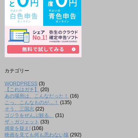
カテゴリー
WORDPRESS
(3)
【これはガチ】
(20)
あの場所は、こんなだった！
(16)
こっ、こんなものが…！
(135)
そう、三国志
(22)
ゴジラをぜんぶ観る。
(31)
ザ・ガジェット
(33)
感覚を疑え!
(106)
映画を見ても何も思わない猿
(292)