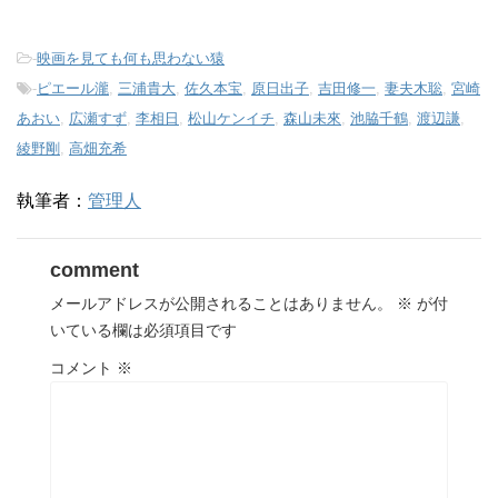
-
映画を見ても何も思わない猿
-
ピエール瀧
,
三浦貴大
,
佐久本宝
,
原日出子
,
吉田修一
,
妻夫木聡
,
宮崎
あおい
,
広瀬すず
,
李相日
,
松山ケンイチ
,
森山未來
,
池脇千鶴
,
渡辺謙
,
綾野剛
,
高畑充希
執筆者：
管理人
comment
メールアドレスが公開されることはありません。
※
が付
いている欄は必須項目です
コメント
※