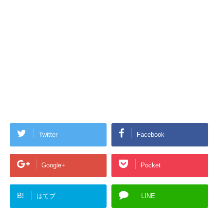
Twitter
Facebook
Google+
Pocket
B!
はてブ
LINE