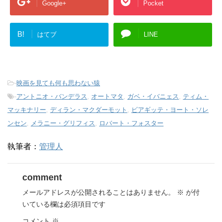
Google+
Pocket
B!
はてブ
LINE
-
映画を見ても何も思わない猿
-
アントニオ・バンデラス
,
オートマタ
,
ガベ・イバニェス
,
ティム・
マッキナリー
,
ディラン・マクダーモット
,
ビアギッテ・ヨート・ソレ
ンセン
,
メラニー・グリフィス
,
ロバート・フォスター
執筆者：
管理人
comment
メールアドレスが公開されることはありません。
※
が付
いている欄は必須項目です
コメント
※