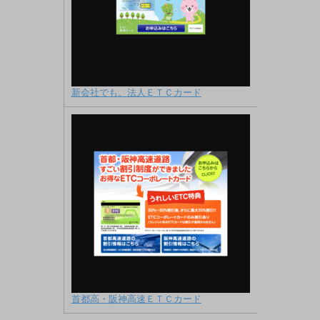
新会社でも。法人ＥＴＣカード
首都高・阪神高速ＥＴＣカード